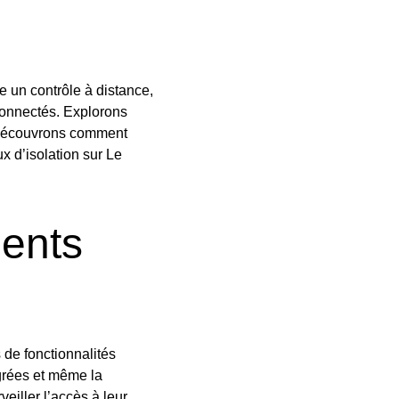
 un contrôle à distance,
connectés. Explorons
et découvrons comment
x d’isolation sur Le
gents
s de fonctionnalités
grées et même la
eiller l’accès à leur