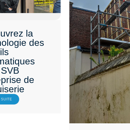
uvrez la
nologie des
ils
matiques
 SVB
prise de
iserie
 SUITE