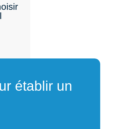
isir
l
r établir un