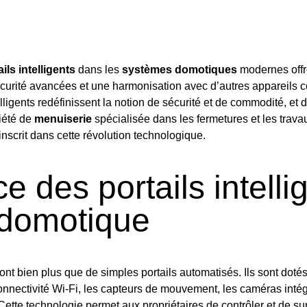
ails intelligents
dans les
systèmes domotiques
modernes offre
écurité avancées et une harmonisation avec d’autres appareils 
elligents redéfinissent la notion de sécurité et de commodité, 
iété de
menuiserie
spécialisée dans les fermetures et les travau
inscrit dans cette révolution technologique.
e des portails intelli
 domotique
 sont bien plus que de simples portails automatisés. Ils sont doté
onnectivité Wi-Fi, les capteurs de mouvement, les caméras inté
ette technologie permet aux propriétaires de contrôler et de surv