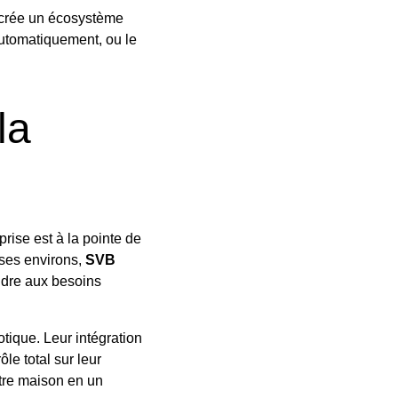
n crée un écosystème
automatiquement, ou le
la
rise est à la pointe de
 ses environs,
SVB
ondre aux besoins
otique. Leur intégration
ôle total sur leur
otre maison en un