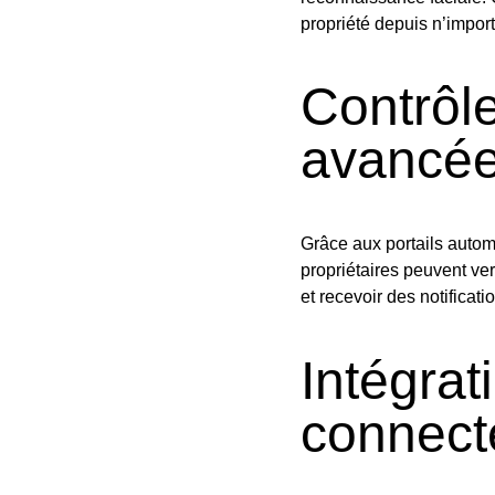
propriété depuis n’impor
Contrôle
avancé
Grâce aux portails auto
propriétaires peuvent verr
et recevoir des notificat
Intégrat
connect