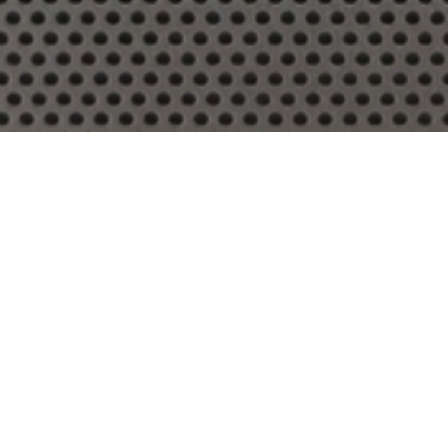
NOS MODÈLES DE RIDEAUX
MÉTALLIQUES SÉCURISÉS
DEMANDER UN DEVIS
Chez Services Vincent Balbiano,
nous installons des rideaux
métalliques conçus pour protéger
efficacement vos vitrines, entrepôts
et garages. Nos modèles allient
robustesse, fiabilité et praticité, tout
en restant esthétiques. Selon vos
besoins, nous vous proposons des
solutions transparentes, dissuasives
ou motorisées, adaptées aux
contraintes des commerçants