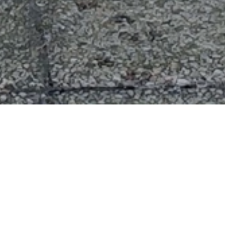
NOS MODÈLES DE PORTES DE
GARAGE
DEMANDER UN DEVIS
Nos portes de garage associent
sécurité, praticité et esthétisme.
Services Vincent Balbiano installe
des modèles basculants, sectionnels
ou enroulables, manuels ou
motorisés, adaptés aux besoins de
chaque habitation. Durables et