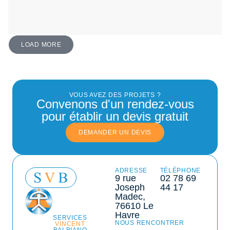
LOAD MORE
VOUS AVEZ DES PROJETS ?
Convenons d'un rendez-vous
pour établir un devis gratuit
DEMANDER UN DEVIS
ADRESSE
TÉLÉPHONE
9 rue
02 78 69
Joseph
44 17
Madec,
76610 Le
Havre
SERVICES
NOUS RENCONTRER
VINCENT