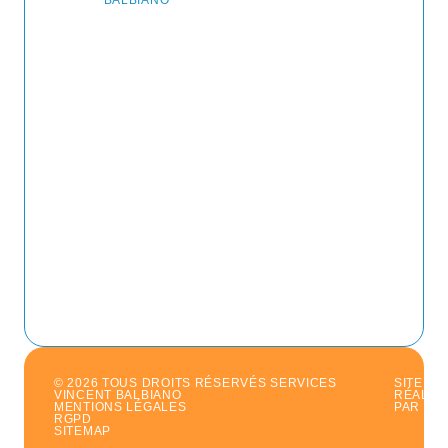
BALBIANO
© 2026 TOUS DROITS RÉSERVÉS SERVICES
SITE
VINCENT BALBIANO
RÉALIS
MENTIONS LÉGALES
PAR
RGPD
SITEMAP