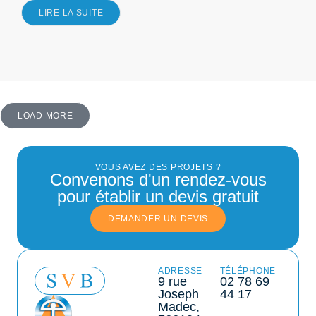
LIRE LA SUITE
LOAD MORE
VOUS AVEZ DES PROJETS ?
Convenons d'un rendez-vous
pour établir un devis gratuit
DEMANDER UN DEVIS
ADRESSE
TÉLÉPHONE
9 rue
02 78 69
Joseph
44 17
Madec,