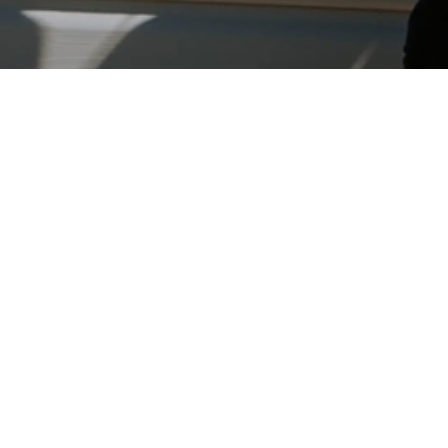
VOUS AVEZ DES PROJETS ?
Convenons d'un rendez-vous
pour établir un devis gratuit
DEMANDER UN DEVIS
ADRESSE
TÉLÉPHONE
9 rue
02 78 69
Joseph
44 17
Madec,