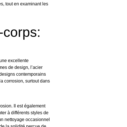
les, tout en examinant les
-corps:
t une excellente
mes de design, l’acier
es designs contemporains
la corrosion, surtout dans
rosion. Il est également
ter à différents styles de
’un nettoyage occasionnel
e la solidité perçue de