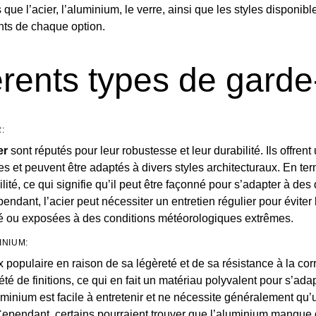
s que l’acier, l’aluminium, le verre, ainsi que les styles disponib
nts de chaque option.
érents types de garde
:
er
sont réputés pour leur robustesse et leur durabilité. Ils offren
s et peuvent être adaptés à divers styles architecturaux. En ter
lité, ce qui signifie qu’il peut être façonné pour s’adapter à d
pendant, l’acier peut nécessiter un entretien régulier pour éviter 
té ou exposées à des conditions météorologiques extrêmes.
INIUM:
x populaire en raison de sa légèreté et de sa résistance à la cor
té de finitions, ce qui en fait un matériau polyvalent pour s’adap
luminium est facile à entretenir et ne nécessite généralement qu
 Cependant, certains pourraient trouver que l’aluminium manque d