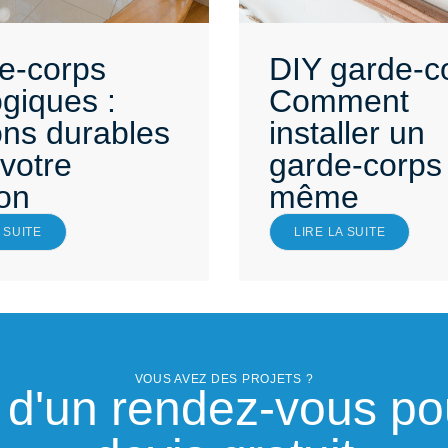
e-corps
DIY garde-co
giques :
Comment
ons durables
installer un
votre
garde-corps 
on
même
 SUITE
LIRE LA SUITE
VOUS AVEZ DES PROJETS ?
'un rendez-vous pou