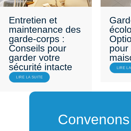
Entretien et
Gard
maintenance des
écolo
garde-corps :
Opti
Conseils pour
pour 
garder votre
mais
sécurité intacte
LIRE LA
LIRE LA SUITE
Convenons d