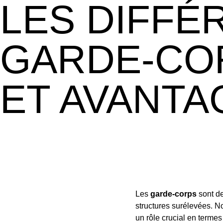
LES DIFFÉ
GARDE-CO
ET AVANTA
Les
garde-corps
sont de
structures surélevées. No
un rôle crucial en termes