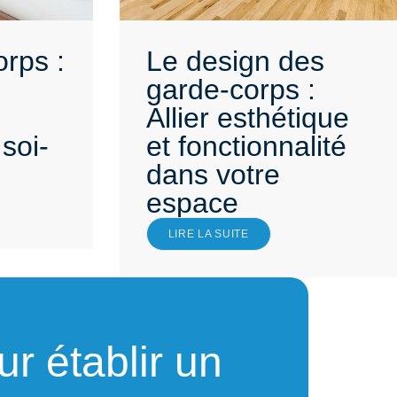
rps :
Le design des
garde-corps :
Allier esthétique
soi-
et fonctionnalité
dans votre
espace
LIRE LA SUITE
r établir un